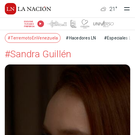
21
°
ESCUCHÁ
TU RADIO
PREFERIDA
#TerremotoEnVenezuela
#Hacedores LN
#Especiales LN
#Sandra Guillén