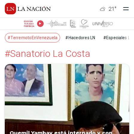
21
°
ESCUCHÁ
TU RADIO
PREFERIDA
#TerremotoEnVenezuela
#Hacedores LN
#Especiales LN
#Sanatorio La Costa
Quemil Yambay está internado y con