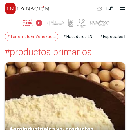
14
°
ESCUCHÁ
TU RADIO
PREFERIDA
#TerremotoEnVenezuela
#Hacedores LN
#Especiales LN
#productos primarios
Agroindustriales vs. productos