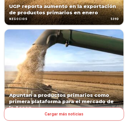
UGP reporta aumento en la exportación
de productos primarios en enero
539D
NEGOCIOS
Apuntan a productos primarios como
primera plataforma para el mercado de
la Asean
Cargar más noticias
802D
NEGOCIOS