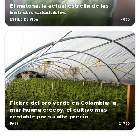
El matcha, la actual estrella de las
bebidas saludables
406D
ESTILO DE VIDA
Fiebre del oro verde en Colombia: la
marihuana creepy, el cultivo más
rentable por su alto precio
2173D
PAÍS