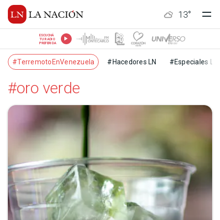
13
°
ESCUCHÁ
TU RADIO
PREFERIDA
#TerremotoEnVenezuela
#Hacedores LN
#Especiales LN
#oro verde