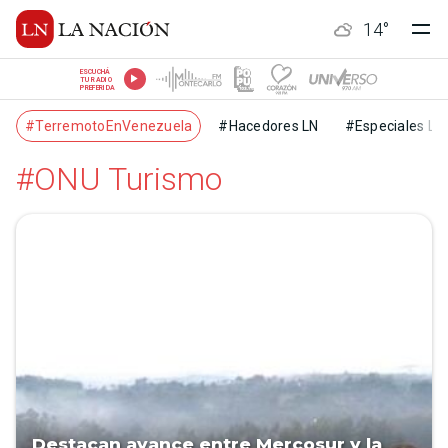
14
°
ESCUCHÁ
TU RADIO
PREFERIDA
#TerremotoEnVenezuela
#Hacedores LN
#Especiales LN
#ONU Turismo
Destacan avance entre Mercosur y la