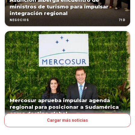
Asunción alberga encuentro de
ministros de turismo para impulsar
integración regional
71D
NEGOCIOS
Mercosur aprueba impulsar agenda
regional para posicionar a Sudamérica
como destino global
Cargar más noticias
71D
NEGOCIOS