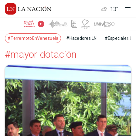
13
°
ESCUCHÁ
TU RADIO
PREFERIDA
#TerremotoEnVenezuela
#Hacedores LN
#Especiales LN
#mayor dotación