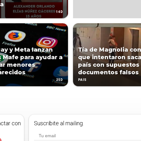
a
14D
ay y Meta lanzan
Tía de Magnolia co
s Mafe para ayudar a
que intentaron saca
zar menores
país con supuestos
arecidos
documentos falsos
25D
PAÍS
actar con
Suscribite al mailing.