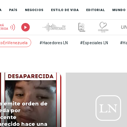
A
PAÍS
NEGOCIOS
ESTILO DE VIDA
EDITORIAL
MUNDO
HÁ
ERIDA
toEnVenezuela
#Hacedores LN
#Especiales LN
#Ha
ía emite orden de
eda por
scente
recido hace una