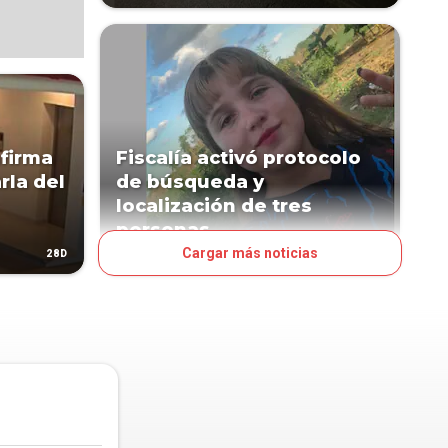
nfirma
Fiscalía activó protocolo
rla del
de búsqueda y
localización de tres
personas
Cargar más noticias
28D
107D
JUDICIALES