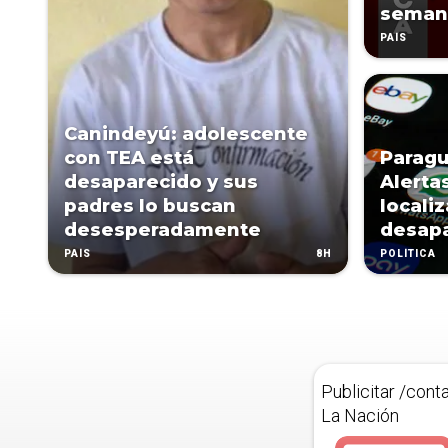
seman
PAÍS
Canindeyú: adolescente
con TEA está
Paragu
desaparecido y sus
Alerta
padres lo buscan
locali
desesperadamente
desap
8H
PAÍS
POLÍTICA
Publicitar /cont
La Nación