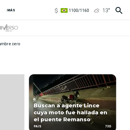
5900
/
5960
13
°
1100
/
1160
:MÁS
3,8
/
4
6850
/
7200
5900
/
5960
mbre cero
Buscan a agente Lince
cuya moto fue hallada en
el puente Remanso
73D
PAÍS