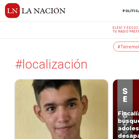
POLÍTIC
ELEGÍ Y
ESCUC
TU RADIO
PREF
#Terremo
#localización
Fiscal
búsqu
adole
desapa