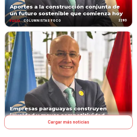
Aportes a la construcción conjunta de
un futuro sostenible que comienza hoy
228D
COLUMNISTAS FOCO
Empresas paraguayas construyen
igualdad y mayor competitividad
Cargar más noticias
268D
COLUMNISTAS FOCO