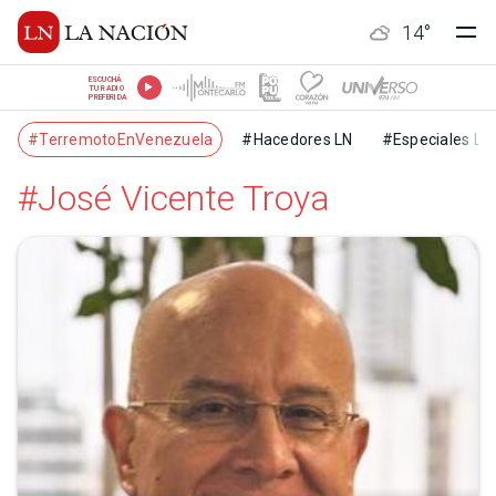
14
°
ESCUCHÁ
TU RADIO
PREFERIDA
#TerremotoEnVenezuela
#Hacedores LN
#Especiales LN
#José Vicente Troya