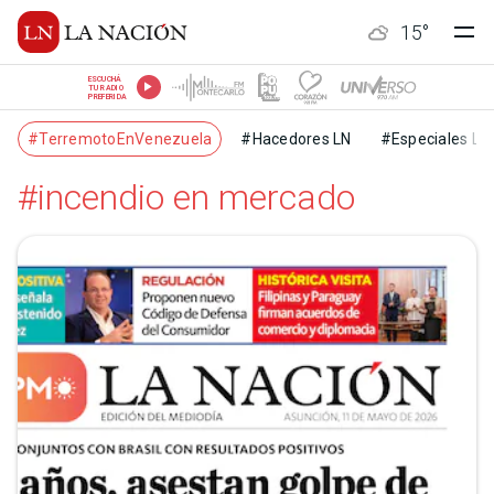
15
°
ESCUCHÁ
TU RADIO
PREFERIDA
#TerremotoEnVenezuela
#Hacedores LN
#Especiales LN
#incendio en mercado