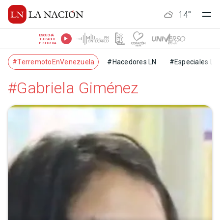
14
°
ESCUCHÁ
TU RADIO
PREFERIDA
#TerremotoEnVenezuela
#Hacedores LN
#Especiales LN
#Gabriela Giménez