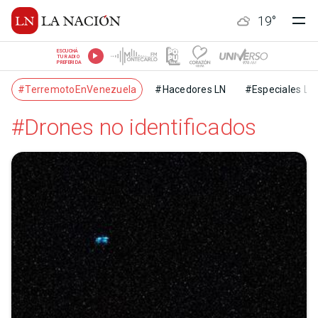
19
°
ESCUCHÁ
TU RADIO
PREFERIDA
#TerremotoEnVenezuela
#Hacedores LN
#Especiales LN
#Drones no identificados