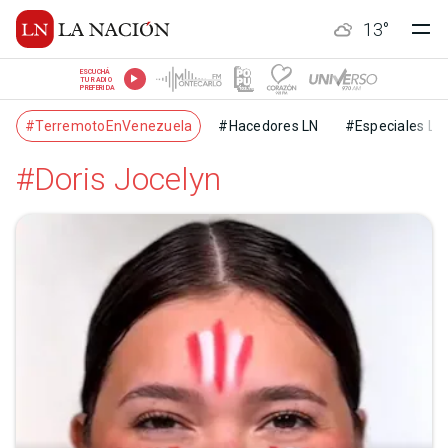
13
°
ESCUCHÁ
TU RADIO
PREFERIDA
#TerremotoEnVenezuela
#Hacedores LN
#Especiales LN
#Doris Jocelyn