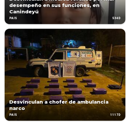
desempeño en sus funciones, en
Canindeyú
534D
PAÍS
Desvinculan a chofer de ambulancia
narco
1117D
PAÍS