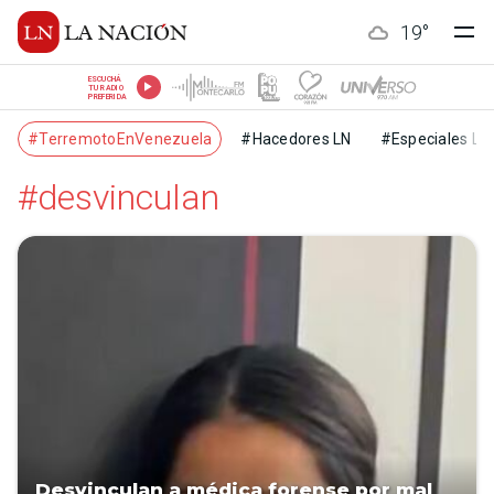
19
°
ESCUCHÁ
TU RADIO
PREFERIDA
#TerremotoEnVenezuela
#Hacedores LN
#Especiales LN
#desvinculan
Desvinculan a médica forense por mal