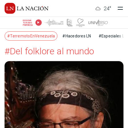
24
°
ESCUCHÁ
TU RADIO
PREFERIDA
#TerremotoEnVenezuela
#Hacedores LN
#Especiales LN
#Del folklore al mundo