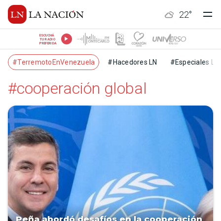
22
°
ESCUCHÁ
TU RADIO
PREFERIDA
#TerremotoEnVenezuela
#Hacedores LN
#Especiales LN
#cooperación global
Peña abordó desafíos en la cooperación