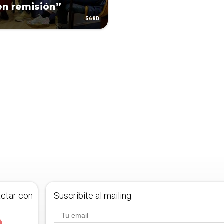
en remisión”
568D
actar con
Suscribite al mailing.