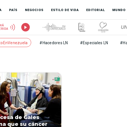
A
PAÍS
NEGOCIOS
ESTILO DE VIDA
EDITORIAL
MUNDO
HÁ
ERIDA
toEnVenezuela
#Hacedores LN
#Especiales LN
#Ha
ncesa de Gales
ma que su cáncer