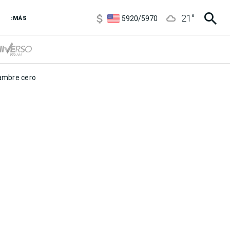
6850
/
7200
21
°
5920
/
5970
:MÁS
1120
/
1160
3,6
/
3,9
6850
/
7200
5920
/
5970
mbre cero