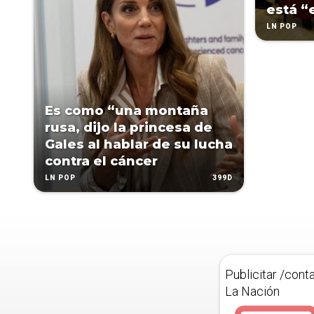
está “
LN POP
Es como “una montaña
rusa, dijo la princesa de
Gales al hablar de su lucha
contra el cáncer
399D
LN POP
Publicitar /cont
La Nación