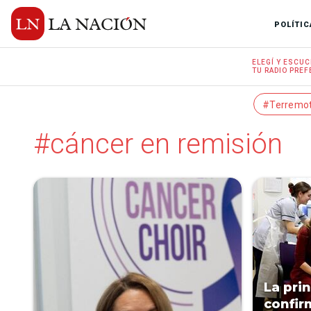
POLÍTIC
ELEGÍ Y
ESCUC
TU RADIO
PREF
#Terremo
#cáncer en remisión
La pri
confir