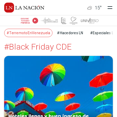
15
°
ESCUCHÁ
TU RADIO
PREFERIDA
#TerremotoEnVenezuela
#Hacedores LN
#Especiales LN
#Black Friday CDE
Hoteles llenos y buen ingreso de