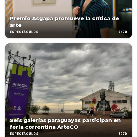
Premio Asgapa promueve la crítica de
arte
767D
ESPECTÁCULOS
Seis galerías paraguayas participan en
feria correntina ArteCO
807D
ESPECTÁCULOS