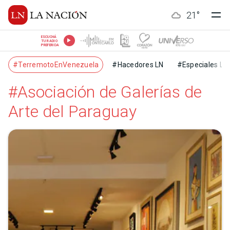
21
°
ESCUCHÁ
TU RADIO
PREFERIDA
#TerremotoEnVenezuela
#Hacedores LN
#Especiales LN
#Asociación de Galerías de
Arte del Paraguay