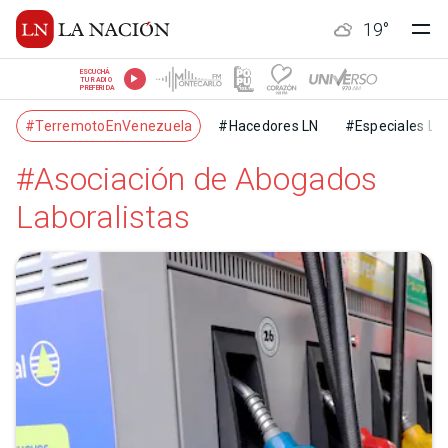
19
°
ESCUCHÁ
TU RADIO
PREFERIDA
#TerremotoEnVenezuela
#Hacedores LN
#Especiales LN
#Asociación de Abogados
Laboralistas