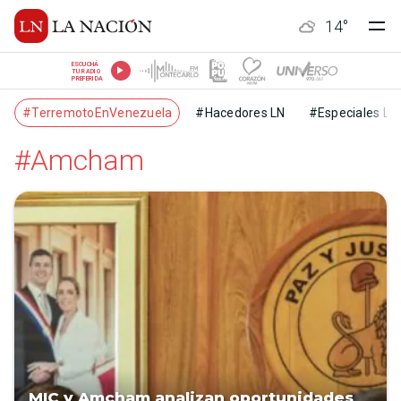
14
°
ESCUCHÁ
TU RADIO
PREFERIDA
#TerremotoEnVenezuela
#Hacedores LN
#Especiales LN
#Amcham
MIC y Amcham analizan oportunidades