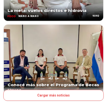
La meta: vuelos directos e hidrovía
909D
MANO A MANO
Conocé más sobre el Programa de Becas
Hayes
Cargar más noticias
1079D
TERCER SECTOR