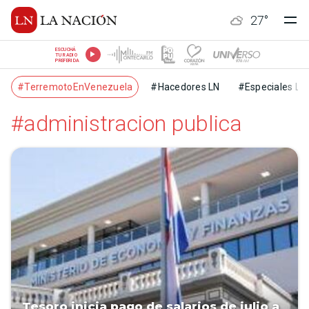
27
°
ESCUCHÁ
TU RADIO
PREFERIDA
#TerremotoEnVenezuela
#Hacedores LN
#Especiales LN
#administracion publica
Tesoro inicia pago de salarios de julio a