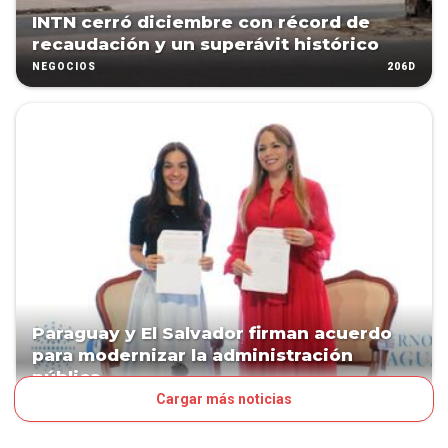
INTN cerró diciembre con récord de
recaudación y un superávit histórico
206D
NEGOCIOS
Paraguay y El Salvador firman acuerdo
para modernizar la administración
pública
Cargar más noticias
262D
NEGOCIOS