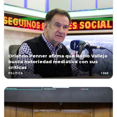
Orlando Penner afirma que Rocío Vallejo
busca notoriedad mediática con sus
críticas
106D
POLÍTICA