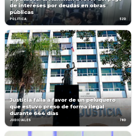
de intereses por deudas en obras
públicas
52D
POLÍTICA
Justicia falla a favor de un peluquero
que estuvo preso de forma ilegal
durante 644 días
78D
JUDICIALES