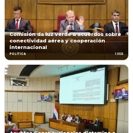
Comisión da luz verde a acuerdos sobre
conectividad aérea y cooperación
internacional
135D
POLÍTICA