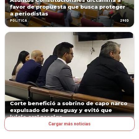
Asuntos Constitucionales dictamina a
favor de propuesta que busca proteger
a periodistas
290D
POLÍTICA
Corte benefició a sobrino de capo narco
expulsado de Paraguay y evitó que
juicio oral prosiga
Cargar más noticias
313D
JUDICIALES