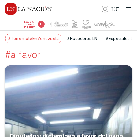
13
°
ESCUCHÁ
TU RADIO
PREFERIDA
#TerremotoEnVenezuela
#Hacedores LN
#Especiales LN
#a favor
Diputados: dictaminan a favor del pago