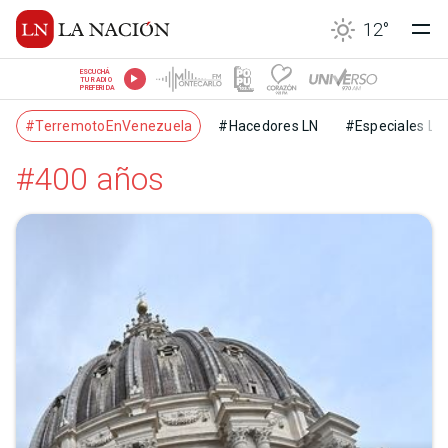
12
°
ESCUCHÁ
TU RADIO
PREFERIDA
#TerremotoEnVenezuela
#Hacedores LN
#Especiales LN
#400 años