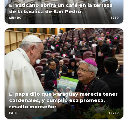
El Vaticano abrirá un café en la terraza
de la basílica de San Pedro
171D
MUNDO
El papa dijo que Paraguay merecía tener
cardenales, y cumplió esa promesa,
resaltó monseñor
1525D
PAÍS