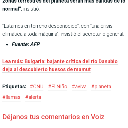
zonas terrestres del planeta serán más cálidas de lo
normal”
, insistió.
“Estamos en terreno desconocido”, con “una crisis
climática a toda máquina”, insistió el secretario general.
Fuente: AFP
Lea más:
Bulgaria: bajante crítica del río Danubio
deja al descubierto huesos de mamut
Etiquetas:
#
ONU
#
El Niño
#
aviva
#
planeta
#
llamas
#
alerta
Déjanos tus comentarios en Voiz