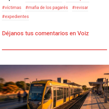
#
víctimas
#
mafia de los pagarés
#
revisar
#
expedientes
Déjanos tus comentarios en Voiz