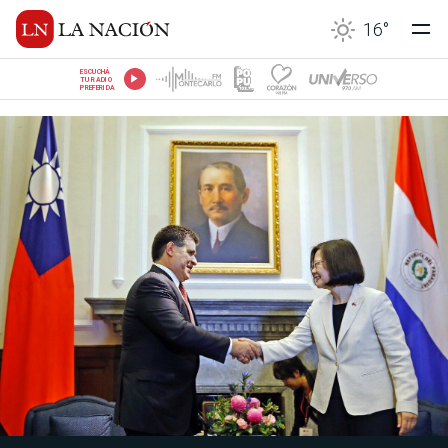
16
°
ESCUCHÁ
TU RADIO
PREFERIDA