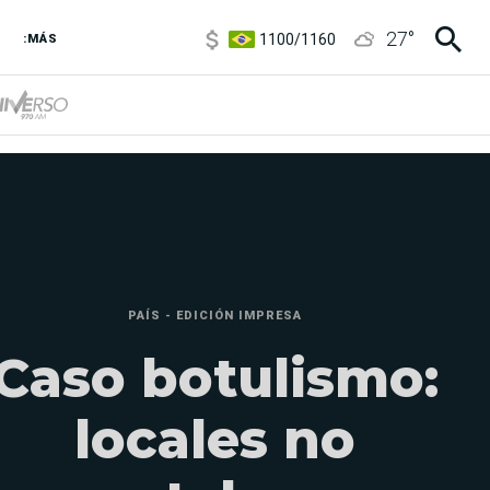
1100
/
1160
27
°
3,8
/
4
:MÁS
6850
/
7200
5900
/
5960
PAÍS - EDICIÓN IMPRESA
Caso botulismo:
locales no