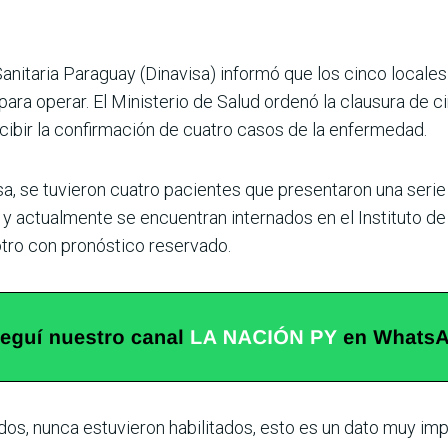
anita­ria Paraguay (Dina­visa) informó que los cinco locale
para operar. El Ministerio de Salud ordenó la clausura de 
cibir la confirmación de cuatro casos de la enfermedad.
isa, se tuvieron cuatro pacientes que presentaron una seri
y actual­mente se encuentran interna­dos en el Instituto de
 otro con pronóstico reservado.
idos, nunca estuvie­ron habilitados, esto es un dato muy i