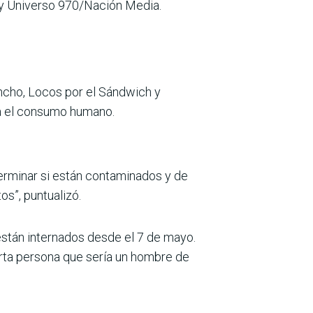
N y Uni­verso 970/Nación Media.
ncho, Locos por el Sánd­wich y
ara el consumo humano.
rminar si están con­taminados y de
s”, pun­tualizó.
están internados desde el 7 de mayo.
arta persona que sería un hombre de