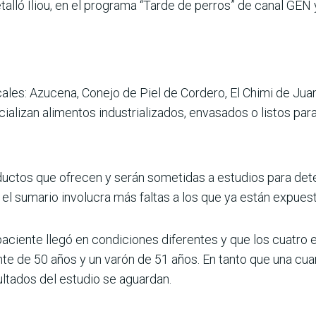
etalló Iliou, en el programa “Tarde de perros” de canal GE
E
ocales: Azucena, Conejo de Piel de Cordero, El Chimi de Jua
ializan alimen­tos industrializados, envasa­dos o listos p
uctos que ofrecen y serán sometidas a estudios para dete
el suma­rio involucra más faltas a los que ya están expuesto
ciente llegó en condi­ciones diferentes y que los cua­tro 
nte de 50 años y un varón de 51 años. En tanto que una cu
l­tados del estudio se aguardan.