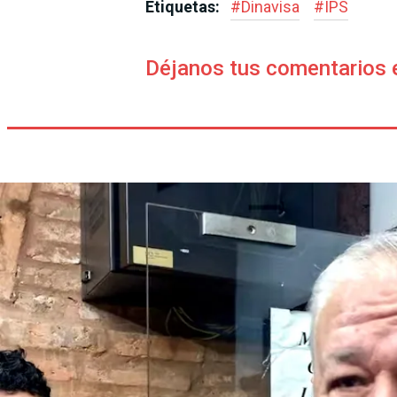
Etiquetas:
#
Dina­visa
#
IPS
Déjanos tus comentarios 