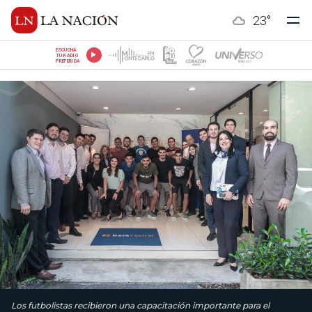
23
°
ESCUCHÁ
TU RADIO
PREFERIDA
Los futbolistas recibieron una capacitación importante para el