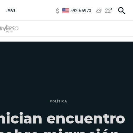
6850
/
7200
22
°
5920
/
5970
:MÁS
1120
/
1160
3,6
/
3,9
6850
/
7200
5920
/
5970
POLÍTICA
nician encuentro